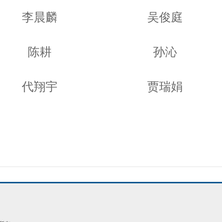
李晨麟
吴俊庭
陈耕
孙沁
代翔宇
贾瑞娟