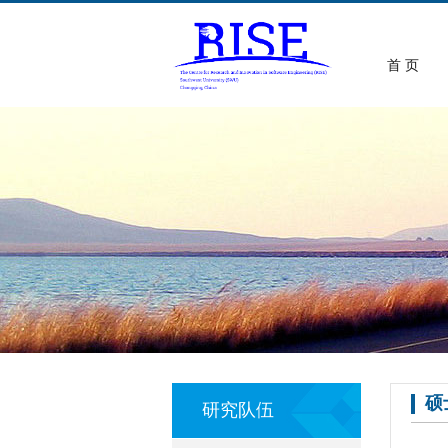
首 页
硕
研究队伍